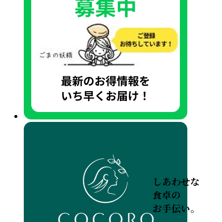
しあわせな
食卓の
お手伝い。