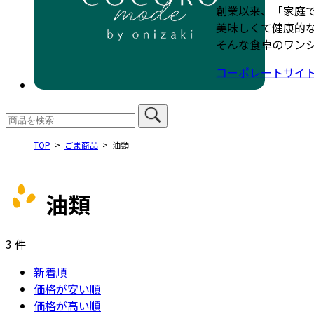
創業以来、「家庭
美味しくて健康的
そんな食卓のワン
コーポレートサイ
TOP
ごま商品
油類
油類
3
件
新着順
価格が安い順
価格が高い順