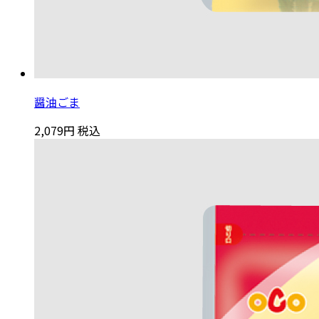
醤油ごま
2,079円
税込