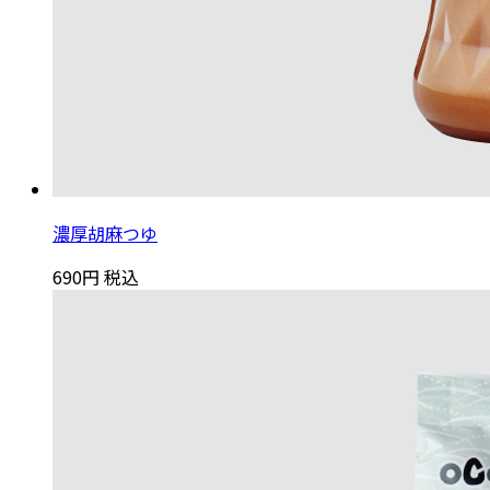
濃厚胡麻つゆ
690円
税込