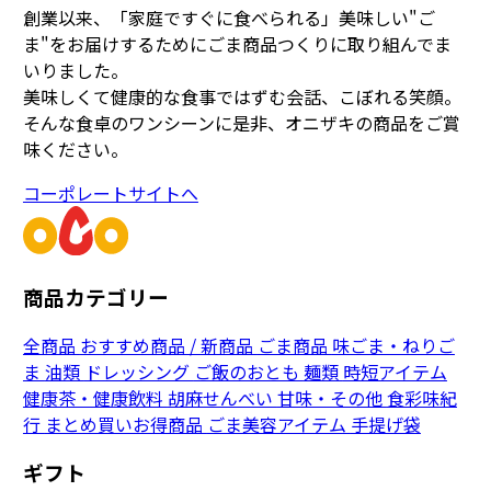
創業以来、「家庭ですぐに食べられる」美味しい"ご
ま"をお届けするためにごま商品つくりに取り組んでま
いりました。
美味しくて健康的な食事ではずむ会話、こぼれる笑顔。
そんな食卓のワンシーンに是非、オニザキの商品をご賞
味ください。
コーポレートサイトへ
商品カテゴリー
全商品
おすすめ商品 / 新商品
ごま商品
味ごま・ねりご
ま
油類
ドレッシング
ご飯のおとも
麺類
時短アイテム
健康茶・健康飲料
胡麻せんべい
甘味・その他
食彩味紀
行
まとめ買いお得商品
ごま美容アイテム
手提げ袋
ギフト