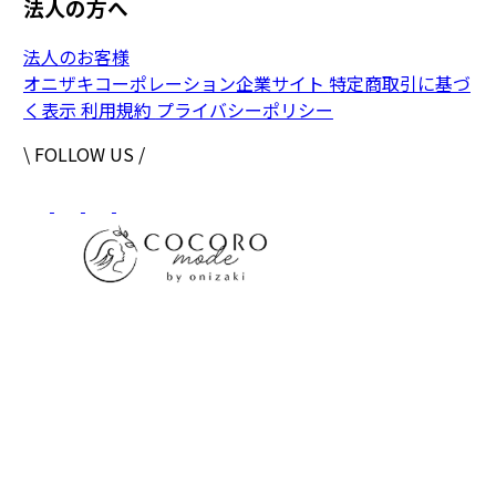
法人の方へ
法人のお客様
オニザキコーポレーション企業サイト
特定商取引に基づ
く表示
利用規約
プライバシーポリシー
\ FOLLOW US /
株式会社オニザキコーポレーションセールス
〒 862-0951
熊本県熊本市中央区上水前寺1-6-41OCOビルディング
【フリーダイヤル】0120-30-5050