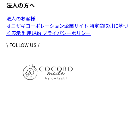
法人の方へ
法人のお客様
オニザキコーポレーション企業サイト
特定商取引に基づ
く表示
利用規約
プライバシーポリシー
\ FOLLOW US /
株式会社オニザキコーポレーションセールス
〒 862-0951
熊本県熊本市中央区上水前寺1-6-41OCOビルディング
【フリーダイヤル】0120-30-5050