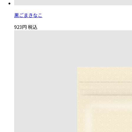
黒ごまきなこ
923円
税込