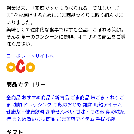
創業以来、「家庭ですぐに食べられる」美味しい"ご
ま"をお届けするためにごま商品つくりに取り組んでま
いりました。
美味しくて健康的な食事ではずむ会話、こぼれる笑顔。
そんな食卓のワンシーンに是非、オニザキの商品をご賞
味ください。
コーポレートサイトへ
商品カテゴリー
全商品
おすすめ商品 / 新商品
ごま商品
味ごま・ねりご
ま
油類
ドレッシング
ご飯のおとも
麺類
時短アイテム
健康茶・健康飲料
胡麻せんべい
甘味・その他
食彩味紀
行
まとめ買いお得商品
ごま美容アイテム
手提げ袋
ギフト