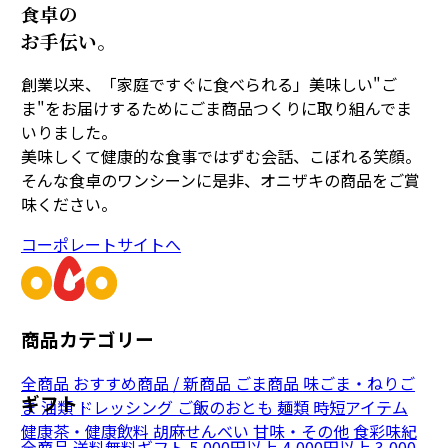
食卓の
お手伝い。
創業以来、「家庭ですぐに食べられる」美味しい"ご
ま"をお届けするためにごま商品つくりに取り組んでま
いりました。
美味しくて健康的な食事ではずむ会話、こぼれる笑顔。
そんな食卓のワンシーンに是非、オニザキの商品をご賞
味ください。
コーポレートサイトへ
商品カテゴリー
全商品
おすすめ商品 / 新商品
ごま商品
味ごま・ねりご
ギフト
ま
油類
ドレッシング
ご飯のおとも
麺類
時短アイテム
健康茶・健康飲料
胡麻せんべい
甘味・その他
食彩味紀
全商品
送料無料ギフト
5,000円以上
4,000円以上
3,000