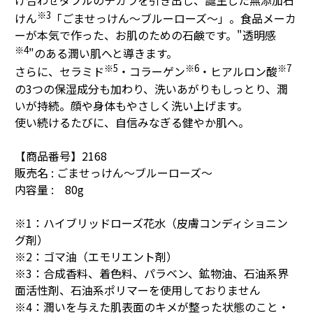
※3
けん
「ごませっけん～ブルーローズ～」。食品メーカ
ーが本気で作った、お肌のための石鹸です。"透明感
※4
"のある潤い肌へと導きます。
※5
※6
※7
さらに、セラミド
・コラーゲン
・ヒアルロン酸
の3つの保湿成分も加わり、洗いあがりもしっとり、潤
いが持続。顔や身体もやさしく洗い上げます。
使い続けるたびに、自信みなぎる健やか肌へ。
【商品番号】2168
販売名 : ごませっけん～ブルーローズ～
内容量 : 80g
※1：ハイブリッドローズ花水（皮膚コンディショニン
グ剤）
※2：ゴマ油（エモリエント剤）
※3：合成香料、着色料、パラベン、鉱物油、石油系界
面活性剤、石油系ポリマーを使用しておりません
※4：潤いを与えた肌表面のキメが整った状態のこと・