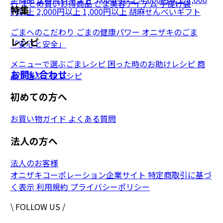
行
まとめ買いお得商品
ごま美容アイテム
手提げ袋
特集
円以上
2,000円以上
1,000円以上
胡麻せんべいギフト
ごまへのこだわり
ごまの健康パワー
オニザキのごま
レシピ
「安心と安全」
メニューで選ぶごまレシピ
困った時のお助けレシピ
商
お問い合わせ
品で選ぶごまレシピ
初めての方へ
お買い物ガイド
よくある質問
法人の方へ
法人のお客様
オニザキコーポレーション企業サイト
特定商取引に基づ
く表示
利用規約
プライバシーポリシー
\ FOLLOW US /