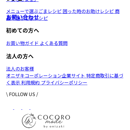
メニューで選ぶごまレシピ
困った時のお助けレシピ
商
お問い合わせ
品で選ぶごまレシピ
初めての方へ
お買い物ガイド
よくある質問
法人の方へ
法人のお客様
オニザキコーポレーション企業サイト
特定商取引に基づ
く表示
利用規約
プライバシーポリシー
\ FOLLOW US /