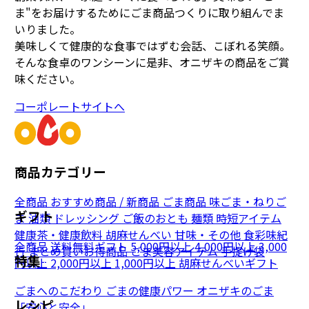
ま"をお届けするためにごま商品つくりに取り組んでま
いりました。
美味しくて健康的な食事ではずむ会話、こぼれる笑顔。
そんな食卓のワンシーンに是非、オニザキの商品をご賞
味ください。
コーポレートサイトへ
商品カテゴリー
全商品
おすすめ商品 / 新商品
ごま商品
味ごま・ねりご
ギフト
ま
油類
ドレッシング
ご飯のおとも
麺類
時短アイテム
健康茶・健康飲料
胡麻せんべい
甘味・その他
食彩味紀
全商品
送料無料ギフト
5,000円以上
4,000円以上
3,000
行
まとめ買いお得商品
ごま美容アイテム
手提げ袋
特集
円以上
2,000円以上
1,000円以上
胡麻せんべいギフト
ごまへのこだわり
ごまの健康パワー
オニザキのごま
レシピ
「安心と安全」