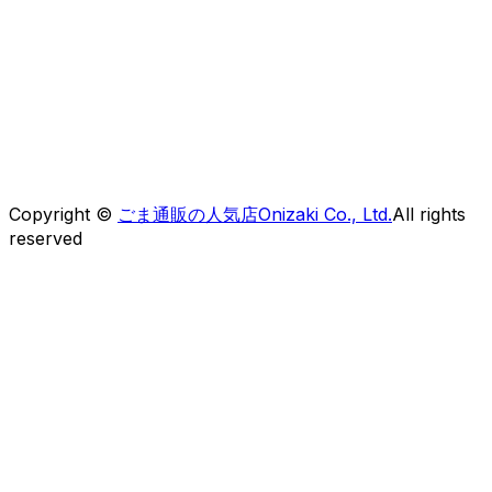
株式会社オニザキコーポレーションセールス
〒 862-0951
熊本県熊本市中央区上水前寺1-6-41OCOビルディング
【フリーダイヤル】0120-30-5050
Copyright ©
ごま通販の人気店Onizaki Co., Ltd.
All rights
reserved