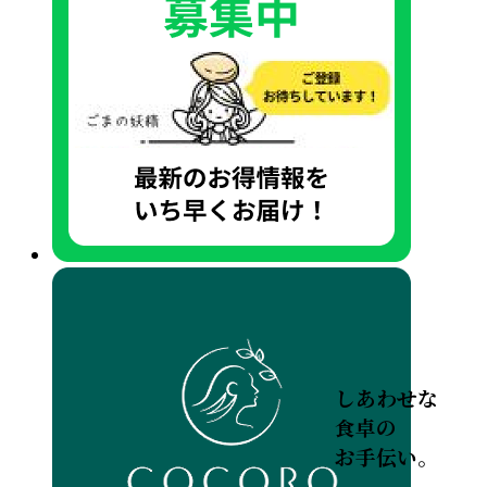
しあわせな
食卓の
お手伝い。