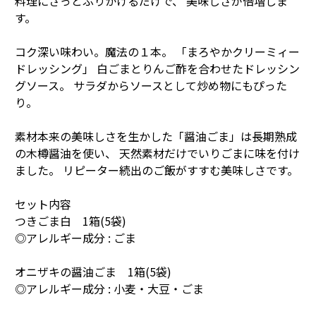
料理にさっとふりかけるだけで、 美味しさが倍増しま
す。
コク深い味わい。魔法の１本。 「まろやかクリーミィー
ドレッシング」 白ごまとりんご酢を合わせたドレッシン
グソース。 サラダからソースとして炒め物にもぴった
り。
素材本来の美味しさを生かした「醤油ごま」は長期熟成
の木樽醤油を使い、 天然素材だけでいりごまに味を付け
ました。 リピーター続出のご飯がすすむ美味しさです。
セット内容
つきごま白 1箱(5袋)
◎アレルギー成分 : ごま
オニザキの醤油ごま 1箱(5袋)
◎アレルギー成分 : 小麦・大豆・ごま