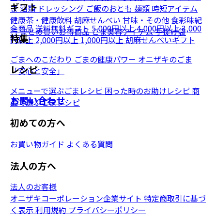
ギフト
ま
油類
ドレッシング
ご飯のおとも
麺類
時短アイテム
健康茶・健康飲料
胡麻せんべい
甘味・その他
食彩味紀
全商品
送料無料ギフト
5,000円以上
4,000円以上
3,000
行
まとめ買いお得商品
ごま美容アイテム
手提げ袋
特集
円以上
2,000円以上
1,000円以上
胡麻せんべいギフト
ごまへのこだわり
ごまの健康パワー
オニザキのごま
レシピ
「安心と安全」
メニューで選ぶごまレシピ
困った時のお助けレシピ
商
お問い合わせ
品で選ぶごまレシピ
初めての方へ
お買い物ガイド
よくある質問
法人の方へ
法人のお客様
オニザキコーポレーション企業サイト
特定商取引に基づ
く表示
利用規約
プライバシーポリシー