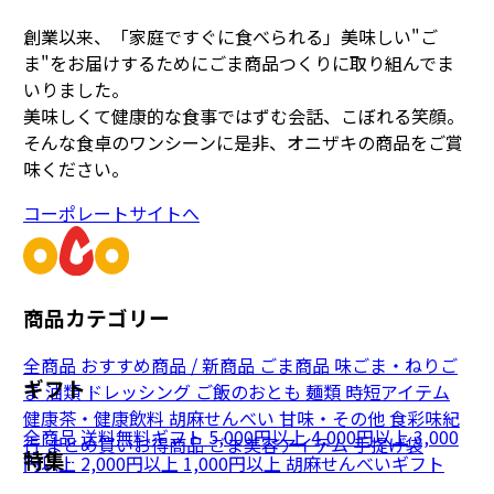
創業以来、「家庭ですぐに食べられる」美味しい"ご
ま"をお届けするためにごま商品つくりに取り組んでま
いりました。
美味しくて健康的な食事ではずむ会話、こぼれる笑顔。
そんな食卓のワンシーンに是非、オニザキの商品をご賞
味ください。
コーポレートサイトへ
商品カテゴリー
全商品
おすすめ商品 / 新商品
ごま商品
味ごま・ねりご
ギフト
ま
油類
ドレッシング
ご飯のおとも
麺類
時短アイテム
健康茶・健康飲料
胡麻せんべい
甘味・その他
食彩味紀
全商品
送料無料ギフト
5,000円以上
4,000円以上
3,000
行
まとめ買いお得商品
ごま美容アイテム
手提げ袋
特集
円以上
2,000円以上
1,000円以上
胡麻せんべいギフト