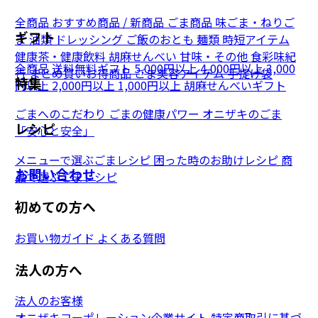
全商品
おすすめ商品 / 新商品
ごま商品
味ごま・ねりご
ギフト
ま
油類
ドレッシング
ご飯のおとも
麺類
時短アイテム
健康茶・健康飲料
胡麻せんべい
甘味・その他
食彩味紀
全商品
送料無料ギフト
5,000円以上
4,000円以上
3,000
行
まとめ買いお得商品
ごま美容アイテム
手提げ袋
特集
円以上
2,000円以上
1,000円以上
胡麻せんべいギフト
ごまへのこだわり
ごまの健康パワー
オニザキのごま
レシピ
「安心と安全」
メニューで選ぶごまレシピ
困った時のお助けレシピ
商
お問い合わせ
品で選ぶごまレシピ
初めての方へ
お買い物ガイド
よくある質問
法人の方へ
法人のお客様
オニザキコーポレーション企業サイト
特定商取引に基づ