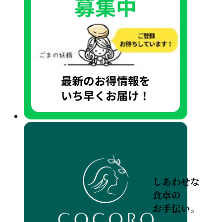
しあわせな
食卓の
お手伝い。