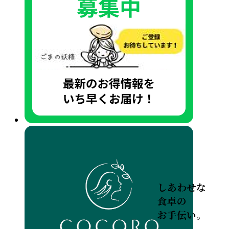
しあわせな
食卓の
お手伝い。