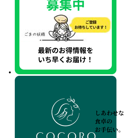
しあわせな
食卓の
お手伝い。